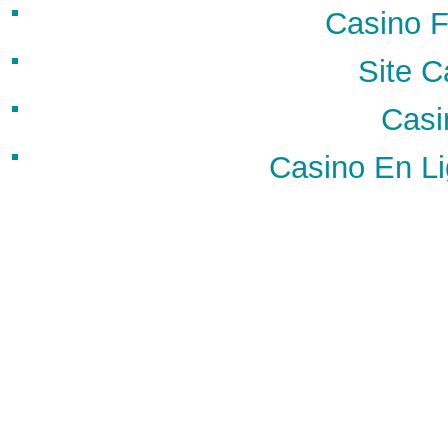
Casino F
Site C
Casi
Casino En Li