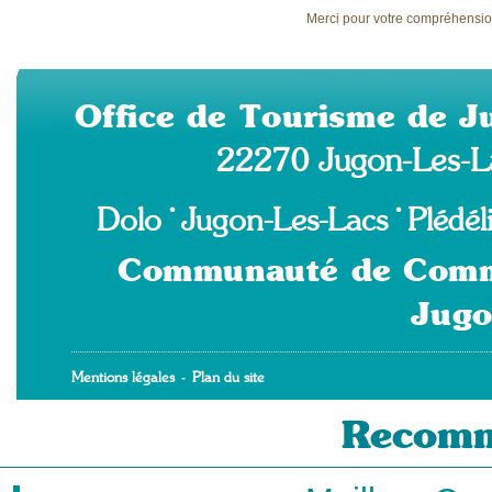
Merci pour votre compréhensi
Office de Tourisme de J
22270 Jugon-Les-La
Dolo
Jugon-Les-Lacs
Plédél
Communauté de Comm
Jugo
Mentions légales
Plan du site
-
Recomm