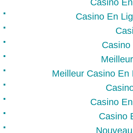
Casino En
Casino En Li
Cas
Casino 
Meilleu
Meilleur Casino En 
Casino
Casino En
Casino 
Nouveau 