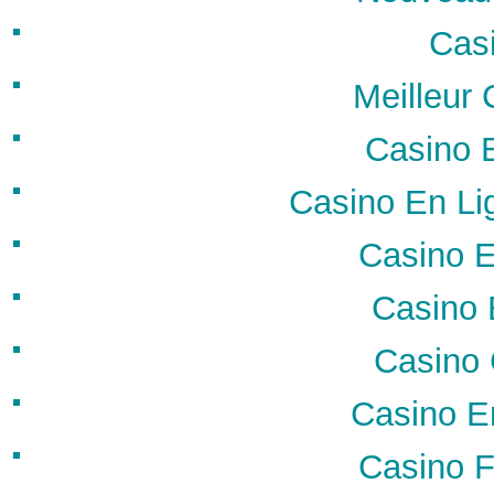
Cas
Meilleur
Casino 
Casino En Lig
Casino E
Casino 
Casino 
Casino E
Casino F