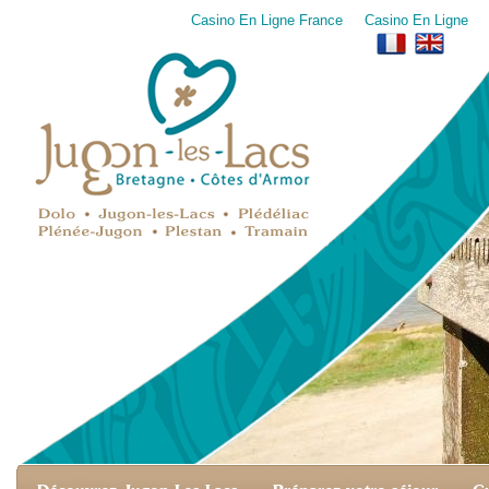
Casino En Ligne France
Casino En Ligne