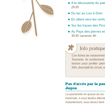
A la découverte du pat
2h30
Du lac au Lou à Dolo :
En allant vers les cerf
Sur les traces des Pic
Au Pays des pierres et
3h30 variante 4h
Info pratiqu
Ces fiches de randonnées 
Tourisme. Ils contiennent
besoin pour profiter ple
IGN, descriptif du circuit,
Pas d'accès par la pa
Jugon
La passerelle en queue du lac 
hivernale, il vous faudra attend
Actuellement, vous devez faire 