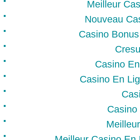
Meilleur Ca
Nouveau Cas
Casino Bonus
Cresu
Casino En
Casino En Li
Cas
Casino 
Meilleu
Meilleur Casino En 