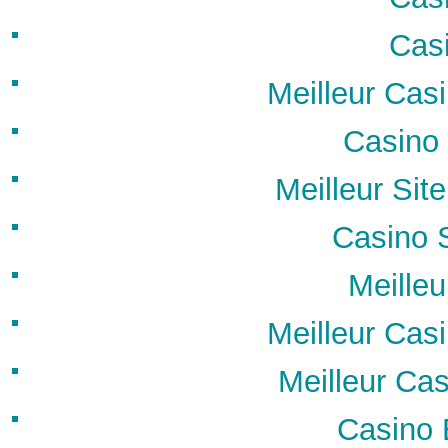
Cas
Meilleur Cas
Casino 
Meilleur Sit
Casino 
Meilleu
Meilleur Cas
Meilleur Ca
Casino 