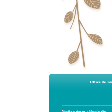
Office de To
Mentions légales
Plan du site
-