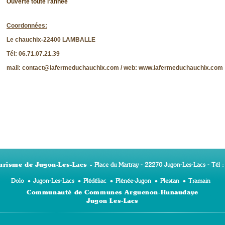
Ouverte toute l'année
Coordonnées:
Le chauchix-22400 LAMBALLE
Tél: 06.71.07.21.39
mail:
contact@lafermeduchauchix.com
/ web:
www.lafermeduchauchix.com
urisme de Jugon-Les-Lacs -
Place du Martray - 22270 Jugon-Les-Lacs - Tél 
Dolo
Jugon-Les-Lacs
Plédéliac
Plénée-Jugon
Plestan
Tramain
Communauté de Communes Arguenon-Hunaudaye
Jugon Les-Lacs