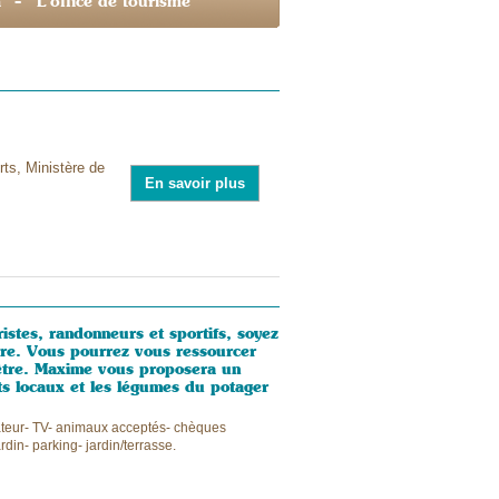
a
L'office de tourisme
ts, Ministère de
En savoir plus
istes, randonneurs et sportifs, soyez
tre. Vous pourrez vous ressourcer
-être. Maxime vous proposera un
ts locaux et les légumes du potager
élateur- TV- animaux acceptés- chèques
din- parking- jardin/terrasse.