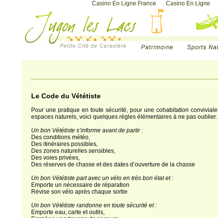
Casino En Ligne France
Casino En Ligne
Le Code du Vététiste
Pour une pratique en toute sécurité, pour une cohabitation convivial
espaces naturels, voici quelques règles élémentaires à ne pas oublie
Un bon Vététiste s’informe avant de partir :
Des conditions météo,
Des itinéraires possibles,
Des zones naturelles sensibles,
Des voies privées,
Des réserves de chasse et des dates d’ouverture de la chasse
Un bon Vététiste part avec un vélo en très bon état et :
Emporte un nécessaire de réparation
Révise son vélo après chaque sortie
Un bon Vététiste randonne en toute sécurité et :
Emporte eau, carte et outils,