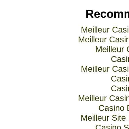
Recomm
Meilleur Cas
Meilleur Casi
Meilleur
Casi
Meilleur Cas
Casi
Casi
Meilleur Casi
Casino 
Meilleur Sit
Casino 