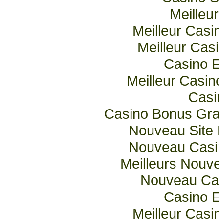
Meilleu
Meilleur Casi
Meilleur Cas
Casino E
Meilleur Casi
Casi
Casino Bonus Gra
Nouveau Site 
Nouveau Casin
Meilleurs Nouv
Nouveau Cas
Casino E
Meilleur Casi