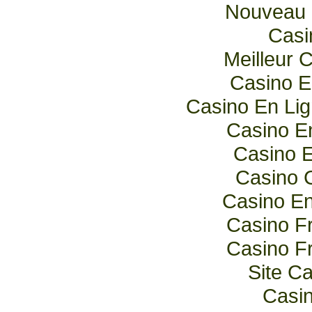
Nouveau 
Casi
Meilleur 
Casino E
Casino En Lig
Casino E
Casino E
Casino 
Casino En
Casino F
Casino F
Site C
Casin