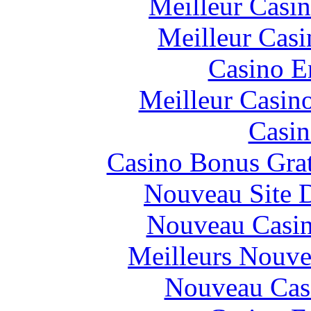
Meilleur Casi
Meilleur Casi
Casino E
Meilleur Casin
Casin
Casino Bonus Grat
Nouveau Site D
Nouveau Casin
Meilleurs Nouve
Nouveau Cas