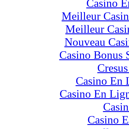
Casino E
Meilleur Casi
Meilleur Casi
Nouveau Casi
Casino Bonus 
Cresus
Casino En 
Casino En Lig
Casin
Casino E