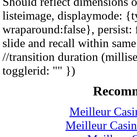
Should reflect dimensions o
listeimage, displaymode: {ty
wraparound:false}, persist: 
slide and recall within same
//transition duration (mill
togglerid: "" })
Recomm
Meilleur Casi
Meilleur Casi