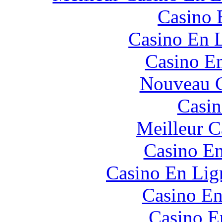
Casino 
Casino En L
Casino En
Nouveau C
Casin
Meilleur 
Casino En
Casino En Lign
Casino En
Casino E