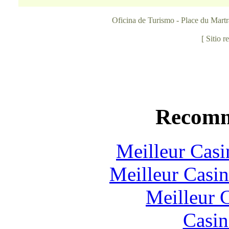
Oficina de Turismo - Place du Martr
[ Sitio 
Recomm
Meilleur Casi
Meilleur Casi
Meilleur 
Casin