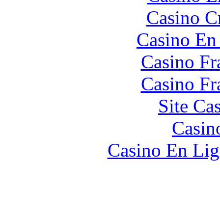
Casino C
Casino En
Casino Fr
Casino Fr
Site Ca
Casin
Casino En Lig