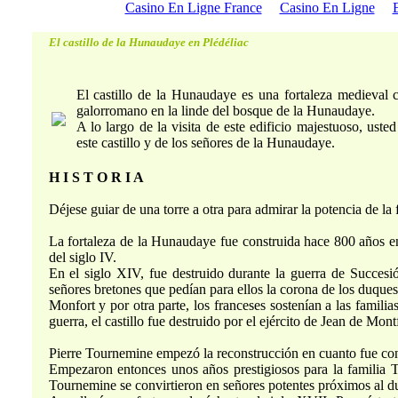
Casino En Ligne France
Casino En Ligne
El castillo de la Hunaudaye en Plédéliac
El castillo de la Hunaudaye es una fortaleza medieval c
galorromano en la linde del bosque de la Hunaudaye.
A lo largo de la visita de este edificio majestuoso, uste
este castillo y de los señores de la Hunaudaye.
H I S T O R I A
Déjese guiar de una torre a otra para admirar la potencia de la
La fortaleza de la Hunaudaye fue construida hace 800 años 
del siglo IV.
En el siglo XIV, fue destruido durante la guerra de Succes
señores bretones que pedían para ellos la corona de los duques.
Monfort y por otra parte, los franceses sostenían a las familia
guerra, el castillo fue destruido por el ejército de Jean de Montf
Pierre Tournemine empezó la reconstrucción en cuanto fue con
Empezaron entonces unos años prestigiosos para la familia 
Tournemine se convirtieron en señores potentes próximos al du