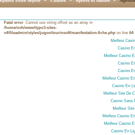
éparez votre séjour
Culture
Sports et nature
Agend
Fatal error
: Cannot use string offset as an array in
/home/ovh/www/typo3-sites-
v4/fileadmin/styles/jugon/tourinsoft/manifestation-fiche.php
on line
64
Meilleur Casi
Casino En
Meilleur Casino E
Casino En
Casino En
Meilleur Casino En
Casino En Li
Meilleur Site De 
Casino Sans
Meilleur Sit
Meilleur Casino En
Meilleur Casino E
Casino En Li