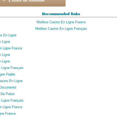
a
L'office de tourisme
Recommended links
Meilleur Casino En Ligne France
Meilleur Casino En Ligne Français
no En Ligne
 Ligne
n Ligne France
 Ligne
 Ligne
 Ligne Français
gne Fiable
Casino En Ligne
 Documents
e De Poker
 Ligne Français
n Ligne France
gne France