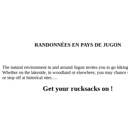
RANDONNÉES EN PAYS DE JUGON
The natural environment in and around Jugon invites you to go hiking
Whether on the lakeside, in woodland or elsewhere, you may chance 
or stop off at historical sites….
Get your rucksacks on !