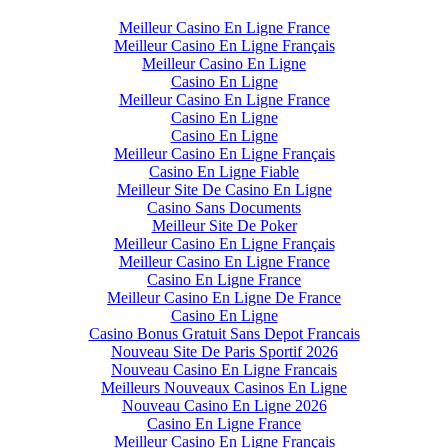
Meilleur Casino En Ligne France
Meilleur Casino En Ligne Français
Meilleur Casino En Ligne
Casino En Ligne
Meilleur Casino En Ligne France
Casino En Ligne
Casino En Ligne
Meilleur Casino En Ligne Français
Casino En Ligne Fiable
Meilleur Site De Casino En Ligne
Casino Sans Documents
Meilleur Site De Poker
Meilleur Casino En Ligne Français
Meilleur Casino En Ligne France
Casino En Ligne France
Meilleur Casino En Ligne De France
Casino En Ligne
Casino Bonus Gratuit Sans Depot Francais
Nouveau Site De Paris Sportif 2026
Nouveau Casino En Ligne Francais
Meilleurs Nouveaux Casinos En Ligne
Nouveau Casino En Ligne 2026
Casino En Ligne France
Meilleur Casino En Ligne Français